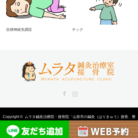
自律神経失調症
チック
Facebook
Instagram
Copyright ©
ムラタ鍼灸治療院・接骨院「山形市の鍼灸（はりきゅう）接骨、整
骨、整体、マッサージ、美容鍼」